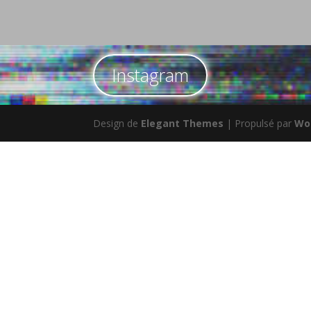
Instagram
Design de
Elegant Themes
| Propulsé par
Wo